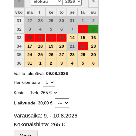
vko
ma
ti
ke
to
pe
la
su
31
27
28
29
30
31
1
2
32
3
4
5
6
7
8
9
33
10
11
12
13
14
15
16
34
17
18
19
20
21
22
23
35
24
25
26
27
28
29
30
36
31
1
2
3
4
5
6
Valittu tulopäivä:
09.08.2026
Henkilömäärä:
Kesto:
Lisävuode
30,00 €
Varausaika: 9. - 10.8.2026
Kokonaishinta: 265 €