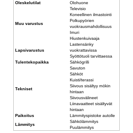
Oleskelutilat
Olohuone
Televisio
Koneellinen ilmastointi
Polkupyörien
Muu varustus
vuokrausmahdollisuus
Imuri
Hiustenkuivaaja
Lastensänky
Lapsivarustus
vuokrattavissa
Syöttötuoli tarvittaessa
Tulentekopaikka
Sähkögrilli
Savuton
Sähköt
Kuisti/terassi
Siivous sisältyy mökin
Tekniset
hintaan
Siivousvälineet
Liinavaatteet sisältyvät
hintaan
Paikoitus
Lämmityspistoke autolle
Sähkölämmitys
Lämmitys
Puulämmitys