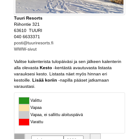
Tuuri Resorts
Riihontie 321
63610 TUURI
040 6633371
posti@tuuriresorts.fi
WWW-sivut
Valitse kalenterista tulopäiväsi ja sen jälkeen kalenterin
alla olevasta
Kesto
-kentästä avautuvasta listasta
varauksesi kesto. Listasta näet myös hinnan eri
kestoille.
Lisää koriin
-napilla pääset jatkamaan
varaustasi.
Valittu
Vapaa
Vapaa, ei sallittu aloituspäivä
Varattu