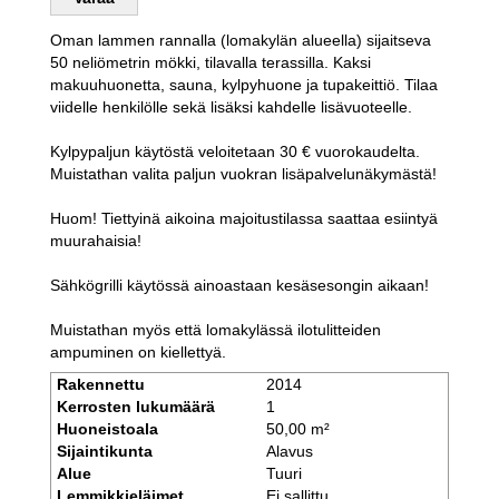
Oman lammen rannalla (lomakylän alueella) sijaitseva
50 neliömetrin mökki, tilavalla terassilla. Kaksi
makuuhuonetta, sauna, kylpyhuone ja tupakeittiö. Tilaa
viidelle henkilölle sekä lisäksi kahdelle lisävuoteelle.
Kylpypaljun käytöstä veloitetaan 30 € vuorokaudelta.
Muistathan valita paljun vuokran lisäpalvelunäkymästä!
Huom! Tiettyinä aikoina majoitustilassa saattaa esiintyä
muurahaisia!
Sähkögrilli käytössä ainoastaan kesäsesongin aikaan!
Muistathan myös että lomakylässä ilotulitteiden
ampuminen on kiellettyä.
Rakennettu
2014
Kerrosten lukumäärä
1
Huoneistoala
50,00 m²
Sijaintikunta
Alavus
Alue
Tuuri
Lemmikkieläimet
Ei sallittu