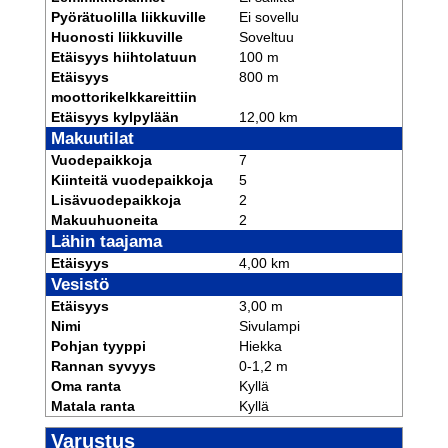
Pyörätuolilla liikkuville
Ei sovellu
Huonosti liikkuville
Soveltuu
Etäisyys hiihtolatuun
100 m
Etäisyys
800 m
moottorikelkkareittiin
Etäisyys kylpylään
12,00 km
Makuutilat
Vuodepaikkoja
7
Kiinteitä vuodepaikkoja
5
Lisävuodepaikkoja
2
Makuuhuoneita
2
Lähin taajama
Etäisyys
4,00 km
Vesistö
Etäisyys
3,00 m
Nimi
Sivulampi
Pohjan tyyppi
Hiekka
Rannan syvyys
0-1,2 m
Oma ranta
Kyllä
Matala ranta
Kyllä
Varustus