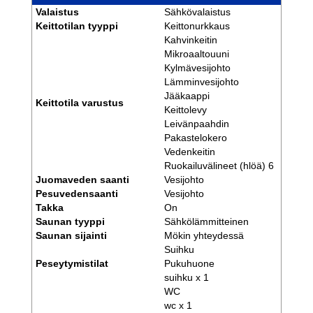
Valaistus
Sähkövalaistus
Keittotilan tyyppi
Keittonurkkaus
Kahvinkeitin
Mikroaaltouuni
Kylmävesijohto
Lämminvesijohto
Jääkaappi
Keittotila varustus
Keittolevy
Leivänpaahdin
Pakastelokero
Vedenkeitin
Ruokailuvälineet (hlöä) 6
Juomaveden saanti
Vesijohto
Pesuvedensaanti
Vesijohto
Takka
On
Saunan tyyppi
Sähkölämmitteinen
Saunan sijainti
Mökin yhteydessä
Suihku
Peseytymistilat
Pukuhuone
suihku x 1
WC
wc x 1