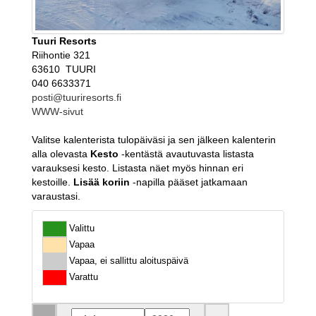
Tuuri Resorts
Riihontie 321
63610 TUURI
040 6633371
posti@tuuriresorts.fi
WWW-sivut
Valitse kalenterista tulopäiväsi ja sen jälkeen kalenterin
alla olevasta
Kesto
-kentästä avautuvasta listasta
varauksesi kesto. Listasta näet myös hinnan eri
kestoille.
Lisää koriin
-napilla pääset jatkamaan
varaustasi.
Valittu
Vapaa
Vapaa, ei sallittu aloituspäivä
Varattu