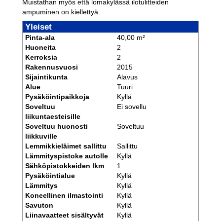
Muistathan myös että lomakylässä ilotulitteiden
ampuminen on kiellettyä.
Yleiset
Pinta-ala
40,00 m²
Huoneita
2
Kerroksia
2
Rakennusvuosi
2015
Sijaintikunta
Alavus
Alue
Tuuri
Pysäköintipaikkoja
Kyllä
Soveltuu
Ei sovellu
liikuntaesteisille
Soveltuu huonosti
Soveltuu
liikkuville
Lemmikkieläimet sallittu
Sallittu
Lämmityspistoke autolle
Kyllä
Sähköpistokkeiden lkm
1
Pysäköintialue
Kyllä
Lämmitys
Kyllä
Koneellinen ilmastointi
Kyllä
Savuton
Kyllä
Liinavaatteet sisältyvät
Kyllä