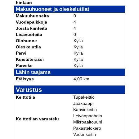
hintaan
Makuuhuoneet ja oleskelutilat
Makuuhuoneita
0
Vuodepaikkoja
4
Joista kiinteitä
4
Lisävuoteita
0
Olohuone
Kyllä
Oleskelutila
Kyllä
Parvi
Kyllä
Kuisti/terassi
Kyllä
Parveke
Kyllä
Lähin taajama
Etäisyys
4,00 km
Varustus
Keittotila
Tupakeittiö
Jääkaappi
Kahvinkeitin
Leivänpaahdin
Keittotilan varustelu
Mikroaaltouuni
Pakastelokero
Vedenkeitin