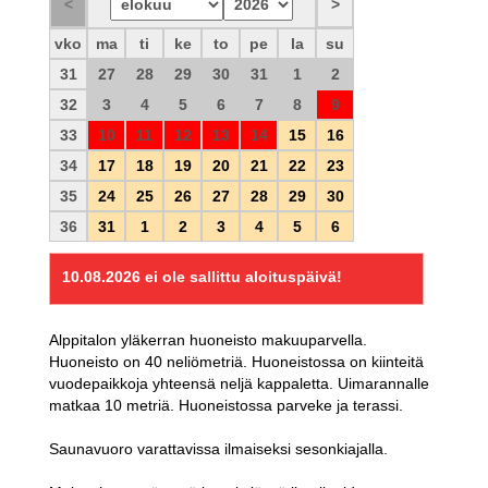
vko
ma
ti
ke
to
pe
la
su
31
27
28
29
30
31
1
2
32
3
4
5
6
7
8
9
33
10
11
12
13
14
15
16
34
17
18
19
20
21
22
23
35
24
25
26
27
28
29
30
36
31
1
2
3
4
5
6
10.08.2026
ei ole sallittu aloituspäivä!
Alppitalon yläkerran huoneisto makuuparvella.
Huoneisto on 40 neliömetriä. Huoneistossa on kiinteitä
vuodepaikkoja yhteensä neljä kappaletta. Uimarannalle
matkaa 10 metriä. Huoneistossa parveke ja terassi.
Saunavuoro varattavissa ilmaiseksi sesonkiajalla.