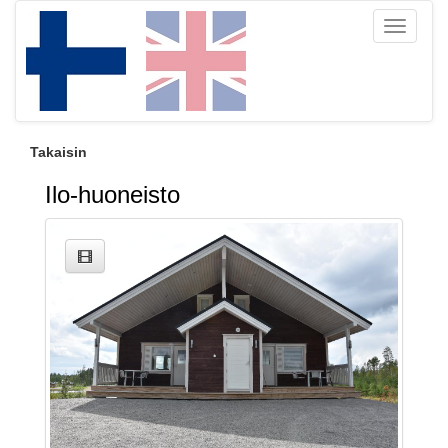
Toggle
navigati
Takaisin
Ilo-huoneisto