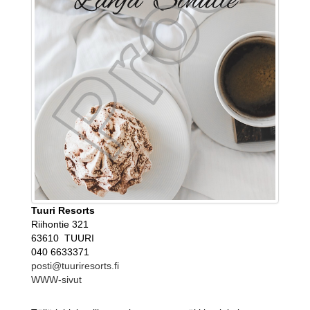
Tuuri Resorts
Riihontie 321
63610 TUURI
040 6633371
posti@tuuriresorts.fi
WWW-sivut