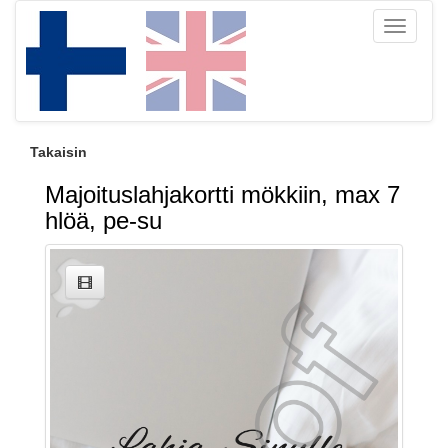
Toggle
navigati
Takaisin
Majoituslahjakortti mökkiin, max 7
hlöä, pe-su