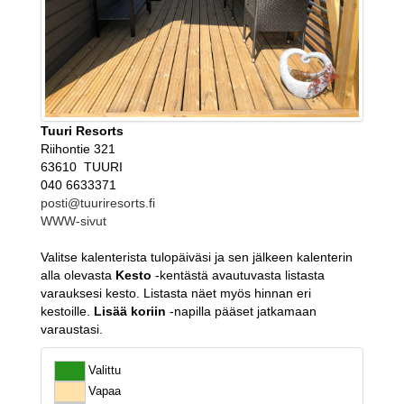
Tuuri Resorts
Riihontie 321
63610 TUURI
040 6633371
posti@tuuriresorts.fi
WWW-sivut
Valitse kalenterista tulopäiväsi ja sen jälkeen kalenterin
alla olevasta
Kesto
-kentästä avautuvasta listasta
varauksesi kesto. Listasta näet myös hinnan eri
kestoille.
Lisää koriin
-napilla pääset jatkamaan
varaustasi.
Valittu
Vapaa