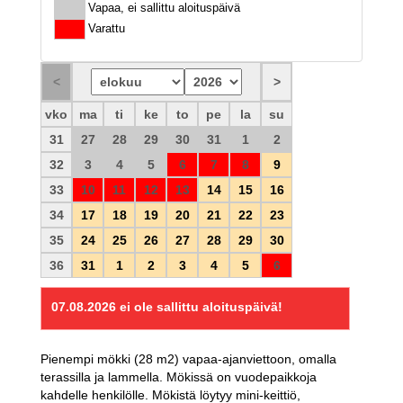
Vapaa, ei sallittu aloituspäivä
Varattu
vko
ma
ti
ke
to
pe
la
su
31
27
28
29
30
31
1
2
32
3
4
5
6
7
8
9
33
10
11
12
13
14
15
16
34
17
18
19
20
21
22
23
35
24
25
26
27
28
29
30
36
31
1
2
3
4
5
6
07.08.2026
ei ole sallittu aloituspäivä!
Pienempi mökki (28 m2) vapaa-ajanviettoon, omalla
terassilla ja lammella. Mökissä on vuodepaikkoja
kahdelle henkilölle. Mökistä löytyy mini-keittiö,