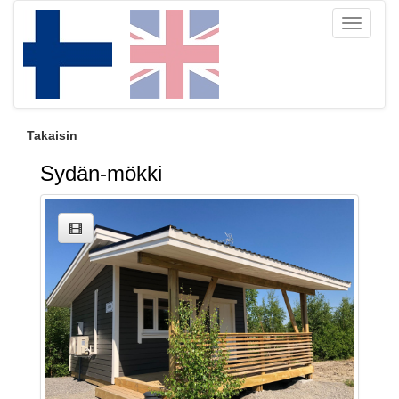
Toggle
navigati
Takaisin
Sydän-mökki