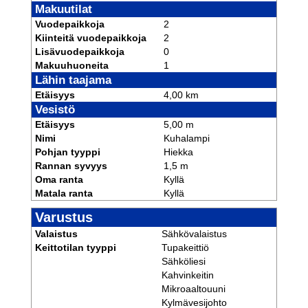
Makuutilat
Vuodepaikkoja
2
Kiinteitä vuodepaikkoja
2
Lisävuodepaikkoja
0
Makuuhuoneita
1
Lähin taajama
Etäisyys
4,00 km
Vesistö
Etäisyys
5,00 m
Nimi
Kuhalampi
Pohjan tyyppi
Hiekka
Rannan syvyys
1,5 m
Oma ranta
Kyllä
Matala ranta
Kyllä
Varustus
Valaistus
Sähkövalaistus
Keittotilan tyyppi
Tupakeittiö
Sähköliesi
Kahvinkeitin
Mikroaaltouuni
Kylmävesijohto