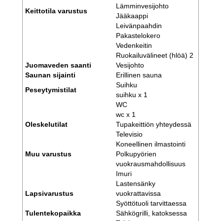
Lämminvesijohto
Keittotila varustus
Jääkaappi
Leivänpaahdin
Pakastelokero
Vedenkeitin
Ruokailuvälineet (hlöä) 2
Juomaveden saanti
Vesijohto
Saunan sijainti
Erillinen sauna
Suihku
Peseytymistilat
suihku x 1
WC
wc x 1
Oleskelutilat
Tupakeittiön yhteydessä
Televisio
Koneellinen ilmastointi
Muu varustus
Polkupyörien
vuokrausmahdollisuus
Imuri
Lastensänky
Lapsivarustus
vuokrattavissa
Syöttötuoli tarvittaessa
Tulentekopaikka
Sähkögrilli, katoksessa