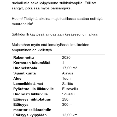
ruokailutila sekä kylpyhuone suihkukaapilla. Erilliset
sängyt, jotka saa myös parisängyksi.
Huom! Tiettyinä aikoina majoitustilassa saattaa esiintyä
muurahaisia!
Sähkögrilli käytössä ainoastaan kesäsesongin aikaan!
Muistathan myös että lomakylässä ilotulitteiden
ampuminen on kiellettyä.
Rakennettu
2020
Kerrosten lukumäärä
1
Huoneistoala
17,00 m²
Sijaintikunta
Alavus
Alue
Tuuri
Lemmikkieläimet
Sallittu
Pyörätuolilla liikkuville
Ei sovellu
Huonosti liikkuville
Soveltuu
Etäisyys hiihtolatuun
150 m
Etäisyys
300 m
moottorikelkkareittiin
Etäisyys kylpylään
12,00 km